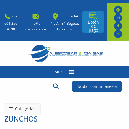
(57)
Carrera 64
Botón
601 256
info@a-
# 5 A - 34 Bogotá,
de
4198
escobar.com
Colombia
pago
MENÚ
Buscar:
Botón de búsqueda
Hablar con un asesor
Categorías
ZUNCHOS