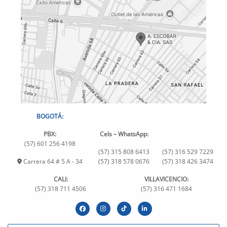
BOGOTÁ:
PBX:
Cels – WhatsApp:
(57) 601 256 4198
(57) 315 808 6413
(57) 316 529 7229
Carrera 64 # 5 A - 34
(57) 318 578 0676
(57) 318 426 3474
CALI:
VILLAVICENCIO:
(57) 318 711 4506
(57) 316 471 1684