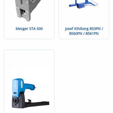
Mezger STA 500
Josef Kihlberg B53PN /
B560PN / B561PN