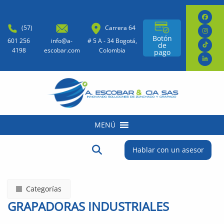
(57)
Carrera 64
Botón
601 256
info@a-
# 5 A - 34 Bogotá,
de
4198
escobar.com
Colombia
pago
MENÚ
Buscar:
Botón de búsqueda
Hablar con un asesor
Categorías
GRAPADORAS INDUSTRIALES