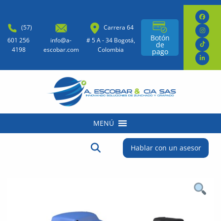
(57)
Carrera 64
Botón
601 256
info@a-
# 5 A - 34 Bogotá,
de
4198
escobar.com
Colombia
pago
MENÚ
Buscar:
Botón de búsqueda
Hablar con un asesor