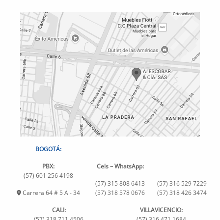
BOGOTÁ:
PBX:
Cels – WhatsApp:
(57) 601 256 4198
(57) 315 808 6413
(57) 316 529 7229
Carrera 64 # 5 A - 34
(57) 318 578 0676
(57) 318 426 3474
CALI:
VILLAVICENCIO:
(57) 318 711 4506
(57) 316 471 1684