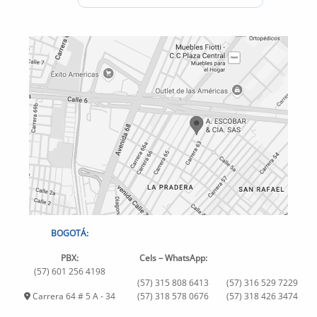
BOGOTÁ:
PBX:
Cels – WhatsApp:
(57) 601 256 4198
(57) 315 808 6413
(57) 316 529 7229
Carrera 64 # 5 A - 34
(57) 318 578 0676
(57) 318 426 3474