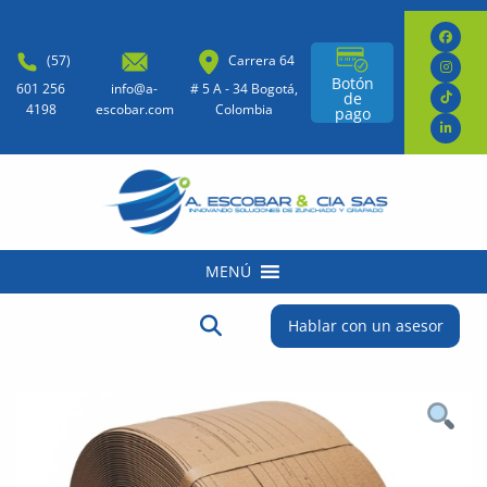
(57)
Carrera 64
Botón
601 256
info@a-
# 5 A - 34 Bogotá,
de
4198
escobar.com
Colombia
pago
MENÚ
Buscar:
Botón de búsqueda
Hablar con un asesor