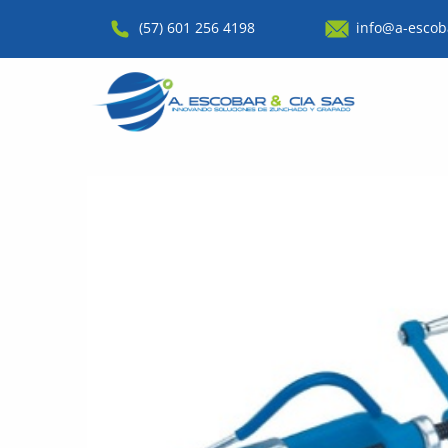
(57) 601 256 4198
info@a-escob