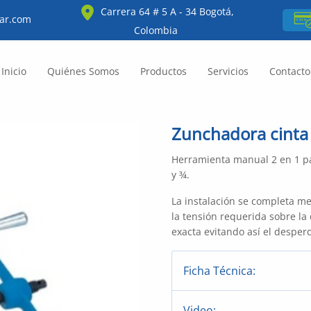
Carrera 64 # 5 A - 34 Bogotá,
ar.com
Colombia
Inicio
Quiénes Somos
Productos
Servicios
Contacto
Zunchadora cinta
Herramienta manual 2 en 1 par
y ¾.
La instalación se completa me
la tensión requerida sobre la 
exacta evitando así el desperd
Ficha Técnica:
Video: