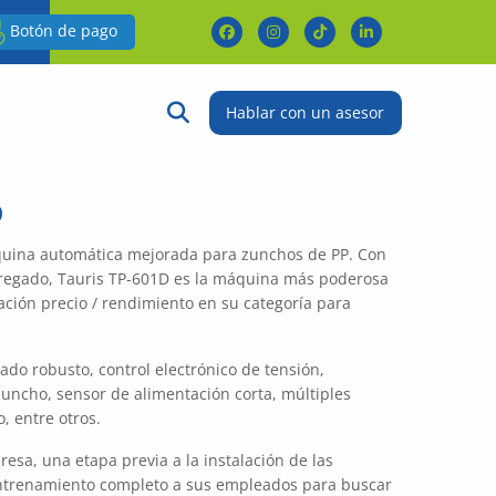
Botón de pago
Buscar:
Botón de búsqueda
Hablar con un asesor
D
quina automática mejorada para zunchos de PP. Con
agregado, Tauris TP-601D es la máquina más poderosa
ación precio / rendimiento en su categoría para
ado robusto, control electrónico de tensión,
uncho, sensor de alimentación corta, múltiples
o, entre otros.
esa, una etapa previa a la instalación de las
trenamiento completo a sus empleados para buscar