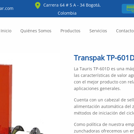
Carrera 64 # 5 A - 34 Bogotá,
ar.com
Colombia
Inicio
Quiénes Somos
Productos
Servicios
Contacto
Transpak TP-601
La Tauris TP-601D es una má
las características de valor 
con el mejor producto con rel
aplicaciones generales.
Cuenta con un cabezal de sell
alimentación automática del z
métodos de iniciación del cicl
Como política de nuestra empr
zunchadoras ofrecemos un en