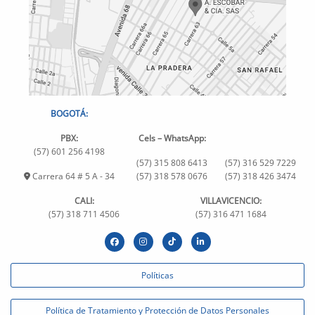
BOGOTÁ:
PBX:
Cels – WhatsApp:
(57) 601 256 4198
(57) 315 808 6413
(57) 316 529 7229
Carrera 64 # 5 A - 34
(57) 318 578 0676
(57) 318 426 3474
CALI:
VILLAVICENCIO:
(57) 318 711 4506
(57) 316 471 1684
Políticas
Política de Tratamiento y Protección de Datos Personales