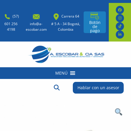
(57)
Carrera 64
Botón
601 256
info@a-
# 5 A - 34 Bogotá,
de
4198
escobar.com
Colombia
pago
MENÚ
Buscar:
Botón de búsqueda
Hablar con un asesor