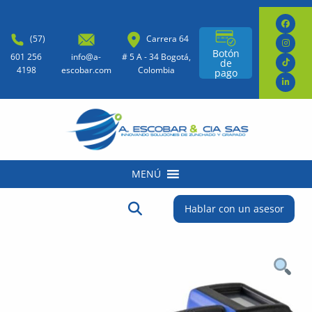
(57)
Carrera 64
Botón
601 256
info@a-
# 5 A - 34 Bogotá,
de
4198
escobar.com
Colombia
pago
MENÚ
Buscar:
Botón de búsqueda
Hablar con un asesor