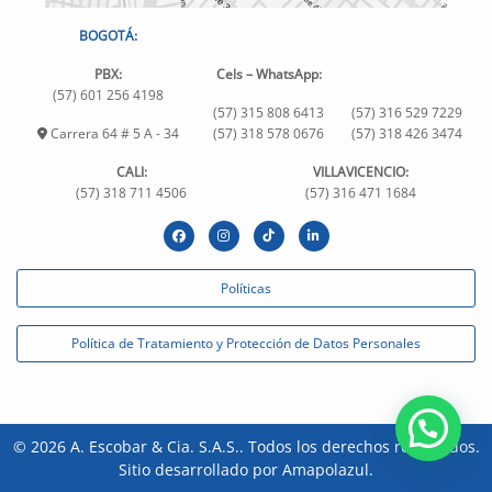
BOGOTÁ:
PBX:
Cels – WhatsApp:
(57) 601 256 4198
(57) 315 808 6413
(57) 316 529 7229
Carrera 64 # 5 A - 34
(57) 318 578 0676
(57) 318 426 3474
CALI:
VILLAVICENCIO:
(57) 318 711 4506
(57) 316 471 1684
Políticas
Política de Tratamiento y Protección de Datos Personales
© 2026
A. Escobar & Cia. S.A.S.
. Todos los derechos reservados.
Sitio desarrollado por
Amapolazul
.